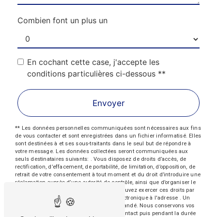
Combien font un plus un
En cochant cette case, j'accepte les
conditions particulières ci-dessous **
Envoyer
** Les données personnelles communiquées sont nécessaires aux fins
de vous contacter et sont enregistrées dans un fichier informatisé. Elles
sont destinées à et ses sous-traitants dans le seul but de répondre à
votre message. Les données collectées seront communiquées aux
seuls destinataires suivants: . Vous disposez de droits d’accès, de
rectification, d’effacement, de portabilité, de limitation, d’opposition, de
retrait de votre consentement à tout moment et du droit d’introduire une
réclamation auprès d’une autorité de contrôle, ainsi que d’organiser le
sort de vos données post-mortem. Vous pouvez exercer ces droits par
voie postale à l'adresse ou par courrier électronique à l'adresse . Un
justificatif d'identité pourra vous être demandé. Nous conservons vos
données pendant la période de prise de contact puis pendant la durée