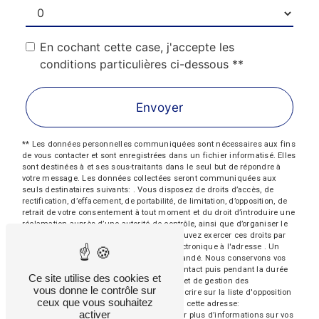
En cochant cette case, j'accepte les
conditions particulières ci-dessous **
Envoyer
** Les données personnelles communiquées sont nécessaires aux fins
de vous contacter et sont enregistrées dans un fichier informatisé. Elles
sont destinées à et ses sous-traitants dans le seul but de répondre à
votre message. Les données collectées seront communiquées aux
seuls destinataires suivants: . Vous disposez de droits d’accès, de
rectification, d’effacement, de portabilité, de limitation, d’opposition, de
retrait de votre consentement à tout moment et du droit d’introduire une
réclamation auprès d’une autorité de contrôle, ainsi que d’organiser le
sort de vos données post-mortem. Vous pouvez exercer ces droits par
voie postale à l'adresse ou par courrier électronique à l'adresse . Un
justificatif d'identité pourra vous être demandé. Nous conservons vos
données pendant la période de prise de contact puis pendant la durée
Ce site utilise des cookies et
de prescription légale aux fins probatoires et de gestion des
vous donne le contrôle sur
contentieux. Vous avez le droit de vous inscrire sur la liste d'opposition
ceux que vous souhaitez
au démarchage téléphonique, disponible à cette adresse:
activer
Bloctel.gouv.fr
. Consultez le site cnil.fr pour plus d’informations sur vos