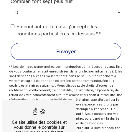
Combien font sept plus huit
En cochant cette case, j'accepte les
conditions particulières ci-dessous **
Envoyer
** Les données personnelles communiquées sont nécessaires aux fins
de vous contacter et sont enregistrées dans un fichier informatisé. Elles
sont destinées à et ses sous-traitants dans le seul but de répondre à
votre message. Les données collectées seront communiquées aux
seuls destinataires suivants: . Vous disposez de droits d’accès, de
rectification, d’effacement, de portabilité, de limitation, d’opposition, de
retrait de votre consentement à tout moment et du droit d’introduire une
réclamation auprès d’une autorité de contrôle, ainsi que d’organiser le
sort de vos données post-mortem. Vous pouvez exercer ces droits par
voie postale à l'adresse ou par courrier électronique à l'adresse . Un
justificatif d'identité pourra vous être demandé. Nous conservons vos
données pendant la période de prise de contact puis pendant la durée
Ce site utilise des cookies et
de prescription légale aux fins probatoires et de gestion des
vous donne le contrôle sur
contentieux. Vous avez le droit de vous inscrire sur la liste d'opposition