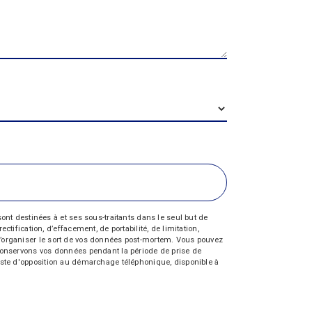
nt destinées à et ses sous-traitants dans le seul but de
fication, d’effacement, de portabilité, de limitation,
e d’organiser le sort de vos données post-mortem. Vous pouvez
s conservons vos données pendant la période de prise de
 liste d'opposition au démarchage téléphonique, disponible à