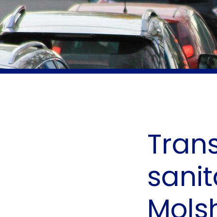
Tran
sanit
Mols