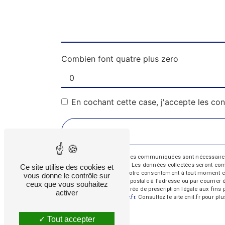
Combien font quatre plus zero
En cochant cette case, j'accepte les con
** Les données personnelles communiquées sont nécessaires aux
répondre à votre message. Les données collectées seront commun
Ce site utilise des cookies et
d’opposition, de retrait de votre consentement à tout moment e
vous donne le contrôle sur
exercer ces droits par voie postale à l'adresse ou par courrie
ceux que vous souhaitez
contact puis pendant la durée de prescription légale aux fins 
activer
cette adresse:
Bloctel.gouv.fr
. Consultez le site cnil.fr pour pl
Tout accepter