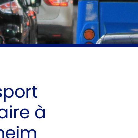
sport
aire à
heim