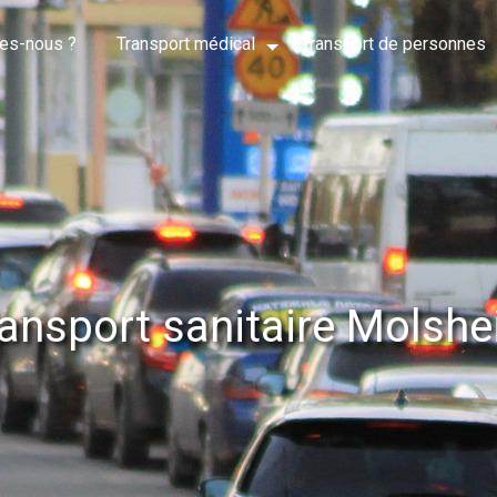
es-nous ?
Transport médical
Transport de personnes
ansport sanitaire Molsh