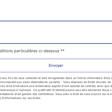
ditions particulières ci-dessous **
Envoyer
 fins de vous contacter et sont enregistrées dans un fichier informatisé. Elles so
iquées aux seuls destinataires suivants: . Vous disposez de droits d’accès, de recti
t du droit d’introduire une réclamation auprès d’une autorité de contrôle, ainsi qu
r électronique à l'adresse . Un justificatif d'identité pourra vous être demandé. Nou
probatoires et de gestion des contentieux. Vous avez le droit de vous inscrire sur la
us d’informations sur vos droits.