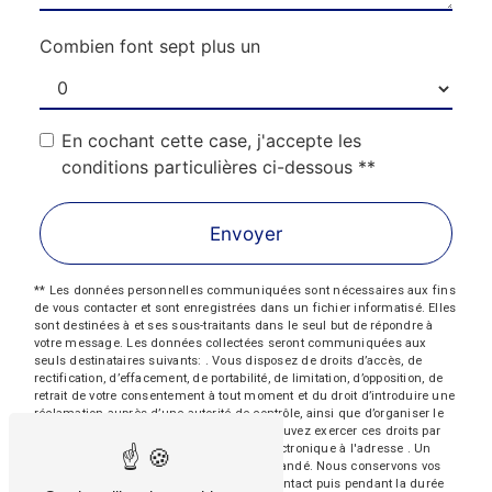
Combien font sept plus un
En cochant cette case, j'accepte les
conditions particulières ci-dessous **
Envoyer
** Les données personnelles communiquées sont nécessaires aux fins
de vous contacter et sont enregistrées dans un fichier informatisé. Elles
sont destinées à et ses sous-traitants dans le seul but de répondre à
votre message. Les données collectées seront communiquées aux
seuls destinataires suivants: . Vous disposez de droits d’accès, de
rectification, d’effacement, de portabilité, de limitation, d’opposition, de
retrait de votre consentement à tout moment et du droit d’introduire une
réclamation auprès d’une autorité de contrôle, ainsi que d’organiser le
sort de vos données post-mortem. Vous pouvez exercer ces droits par
voie postale à l'adresse ou par courrier électronique à l'adresse . Un
justificatif d'identité pourra vous être demandé. Nous conservons vos
données pendant la période de prise de contact puis pendant la durée