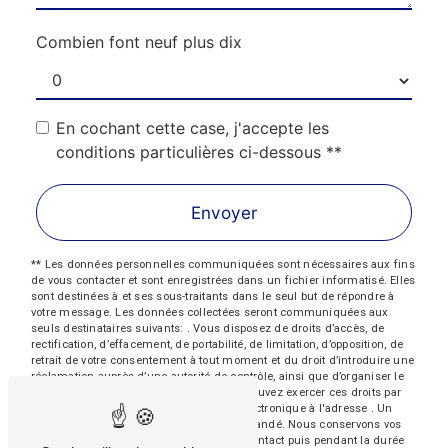
Combien font neuf plus dix
En cochant cette case, j'accepte les
conditions particulières ci-dessous **
Envoyer
** Les données personnelles communiquées sont nécessaires aux fins
de vous contacter et sont enregistrées dans un fichier informatisé. Elles
sont destinées à et ses sous-traitants dans le seul but de répondre à
votre message. Les données collectées seront communiquées aux
seuls destinataires suivants: . Vous disposez de droits d’accès, de
rectification, d’effacement, de portabilité, de limitation, d’opposition, de
retrait de votre consentement à tout moment et du droit d’introduire une
réclamation auprès d’une autorité de contrôle, ainsi que d’organiser le
sort de vos données post-mortem. Vous pouvez exercer ces droits par
voie postale à l'adresse ou par courrier électronique à l'adresse . Un
justificatif d'identité pourra vous être demandé. Nous conservons vos
données pendant la période de prise de contact puis pendant la durée