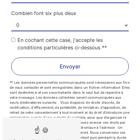
Combien font six plus deux
En cochant cette case, j'accepte les
conditions particulières ci-dessous **
Envoyer
** Les données personnelles communiquées sont nécessaires aux fins
de vous contacter et sont enregistrées dans un fichier informatisé. Elles
sont destinées à et ses sous-traitants dans le seul but de répondre à
votre message. Les données collectées seront communiquées aux
seuls destinataires suivants: . Vous disposez de droits d’accès, de
rectification, d’effacement, de portabilité, de limitation, d’opposition, de
retrait de votre consentement à tout moment et du droit d’introduire une
réclamation auprès d’une autorité de contrôle, ainsi que d’organiser le
sort de vos données post-mortem. Vous pouvez exercer ces droits par
voie postale à l'adresse ou par courrier électronique à l'adresse . Un
justificatif d'identité pourra vous être demandé. Nous conservons vos
données pendant la période de prise de contact puis pendant la durée