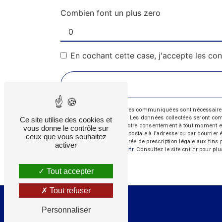
Combien font un plus zero
En cochant cette case, j'accepte les con
** Les données personnelles communiquées sont nécessaires aux
répondre à votre message. Les données collectées seront commun
Ce site utilise des cookies et
d’opposition, de retrait de votre consentement à tout moment e
vous donne le contrôle sur
exercer ces droits par voie postale à l'adresse ou par courrie
ceux que vous souhaitez
contact puis pendant la durée de prescription légale aux fins 
activer
cette adresse:
Bloctel.gouv.fr
. Consultez le site cnil.fr pour pl
Tout accepter
Tout refuser
Personnaliser