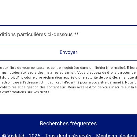
ditions particulières ci-dessous **
Envoyer
 fins de vous contacter et sont enregistrées dans un fichier informatisé. Elles so
iquées aux seuls destinataires suivants: . Vous disposez de droits d’accès, de recti
t du droit d’introduire une réclamation auprès d’une autorité de contrôle, ainsi qu
r électronique à l'adresse . Un justificatif d'identité pourra vous être demandé. Nou
probatoires et de gestion des contentieux. Vous avez le droit de vous inscrire sur la
us d’informations sur vos droits.
Recherches fréquentes
©
Vistalid
- 2026 - Tous droits réservés -
Mentions légales