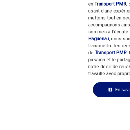
en
Transport PMR
,
usant d’une expérien
mettons tout en oeu
accompagnons ainsi
sommes à l’écoute 
Haguenau
, nous so
transmettre les ren
de
Transport PMR
.
passion et le parta
notre désir de réuss
travaille avec propre
En savo