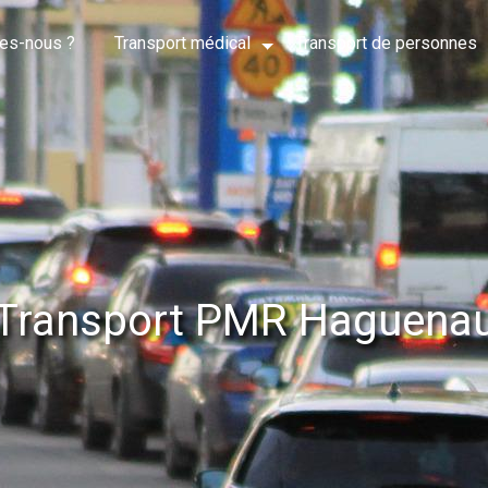
es-nous ?
Transport médical
Transport de personnes
Transport PMR Haguena