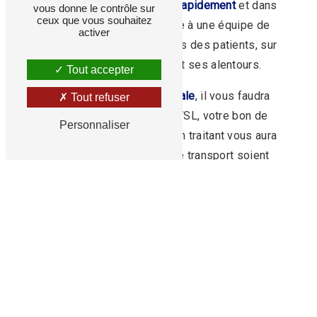
Alsace VSL intervient
très rapidement
et dans
vous donne le contrôle sur
ceux que vous souhaitez
les délais annoncés, grâce à une équipe de
activer
plusieurs chauffeurs, auprès des patients, sur
l'ensemble de l'Alsace et ses alentours.
Tout accepter
Agréé par la
sécurité sociale
, il vous faudra
Tout refuser
fournir à votre chauffeur VSL, votre bon de
Personnaliser
transport que votre médecin traitant vous aura
fourni afin que les frais de transport soient
remboursés
.
Un besoin de transport en
taxi conventionné
près de Strasbourg et Sélestat
? Réservez dès
maintenant votre course.
Réserver