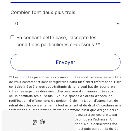
Combien font deux plus trois
En cochant cette case, j'accepte les
conditions particulières ci-dessous **
Envoyer
** Les données personnelles communiquées sont nécessaires aux fins
de vous contacter et sont enregistrées dans un fichier informatisé. Elles
sont destinées à et ses sous-traitants dans le seul but de répondre à
votre message. Les données collectées seront communiquées aux
seuls destinataires suivants: . Vous disposez de droits d’accès, de
rectification, d’effacement, de portabilité, de limitation, d’opposition, de
retrait de votre consentement à tout moment et du droit d’introduire une
réclamation auprès d’une autorité de contrôle, ainsi que d’organiser le
sort de vos données post-mortem. Vous pouvez exercer ces droits par
voie postale à l'adresse ou par courrier électronique à l'adresse . Un
justificatif d'identité pourra vous être demandé. Nous conservons vos
données pendant la période de prise de contact puis pendant la durée