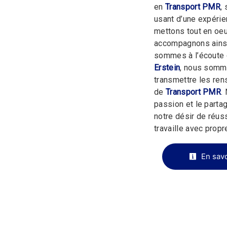
en
Transport PMR
,
usant d’une expérien
mettons tout en oeu
accompagnons ainsi
sommes à l’écoute 
Erstein
, nous somme
transmettre les ren
de
Transport PMR
.
passion et le parta
notre désir de réuss
travaille avec propre
En savo