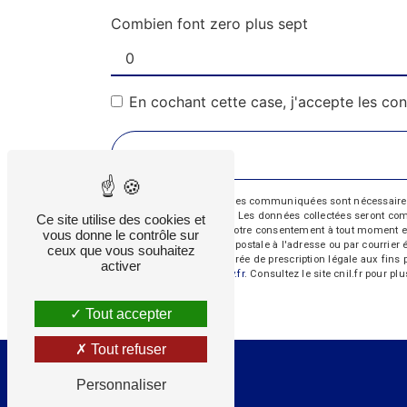
Combien font zero plus sept
En cochant cette case, j'accepte les con
** Les données personnelles communiquées sont nécessaires aux
répondre à votre message. Les données collectées seront commun
Ce site utilise des cookies et
d’opposition, de retrait de votre consentement à tout moment e
vous donne le contrôle sur
exercer ces droits par voie postale à l'adresse ou par courrie
ceux que vous souhaitez
contact puis pendant la durée de prescription légale aux fins 
activer
cette adresse:
Bloctel.gouv.fr
. Consultez le site cnil.fr pour pl
Tout accepter
Tout refuser
Personnaliser