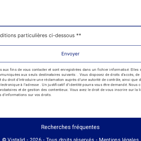
ditions particulières ci-dessous **
Envoyer
 fins de vous contacter et sont enregistrées dans un fichier informatisé. Elles so
iquées aux seuls destinataires suivants: . Vous disposez de droits d’accès, de recti
t du droit d’introduire une réclamation auprès d’une autorité de contrôle, ainsi qu
r électronique à l'adresse . Un justificatif d'identité pourra vous être demandé. Nou
probatoires et de gestion des contentieux. Vous avez le droit de vous inscrire sur la
us d’informations sur vos droits.
Recherches fréquentes
©
Vistalid
- 2026 - Tous droits réservés -
Mentions légales