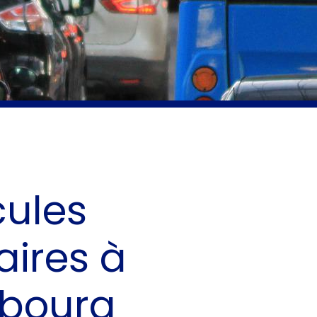
cules
aires à
sbourg