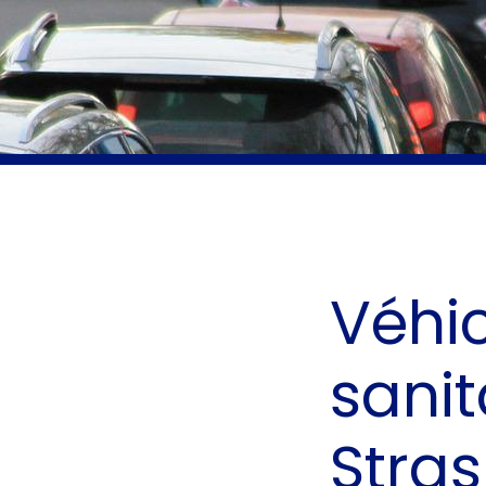
Véhi
sanit
Stra