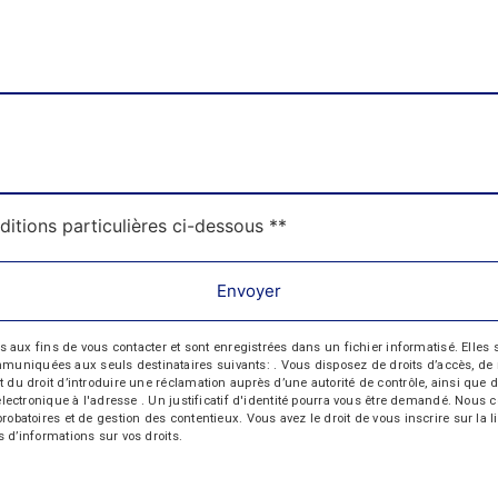
ditions particulières ci-dessous **
Envoyer
 fins de vous contacter et sont enregistrées dans un fichier informatisé. Elles so
iquées aux seuls destinataires suivants: . Vous disposez de droits d’accès, de recti
t du droit d’introduire une réclamation auprès d’une autorité de contrôle, ainsi qu
r électronique à l'adresse . Un justificatif d'identité pourra vous être demandé. Nou
probatoires et de gestion des contentieux. Vous avez le droit de vous inscrire sur la
us d’informations sur vos droits.