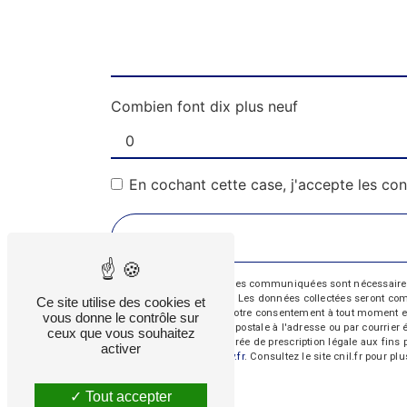
Combien font dix plus neuf
En cochant cette case, j'accepte les con
** Les données personnelles communiquées sont nécessaires aux
répondre à votre message. Les données collectées seront commun
Ce site utilise des cookies et
d’opposition, de retrait de votre consentement à tout moment e
vous donne le contrôle sur
exercer ces droits par voie postale à l'adresse ou par courrie
ceux que vous souhaitez
contact puis pendant la durée de prescription légale aux fins 
activer
cette adresse:
Bloctel.gouv.fr
. Consultez le site cnil.fr pour pl
Tout accepter