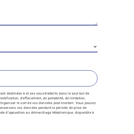
nt destinées à et ses sous-traitants dans le seul but de
fication, d’effacement, de portabilité, de limitation,
e d’organiser le sort de vos données post-mortem. Vous pouvez
s conservons vos données pendant la période de prise de
 liste d'opposition au démarchage téléphonique, disponible à