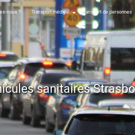
es-nous ?
Transport médical
Transport de personnes
icules sanitaires Strasb