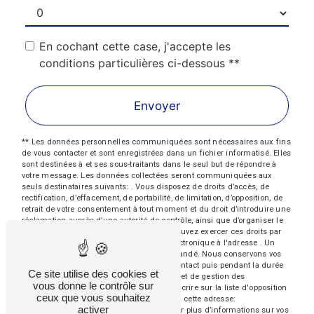
En cochant cette case, j'accepte les
conditions particulières ci-dessous **
Envoyer
** Les données personnelles communiquées sont nécessaires aux fins
de vous contacter et sont enregistrées dans un fichier informatisé. Elles
sont destinées à et ses sous-traitants dans le seul but de répondre à
votre message. Les données collectées seront communiquées aux
seuls destinataires suivants: . Vous disposez de droits d’accès, de
rectification, d’effacement, de portabilité, de limitation, d’opposition, de
retrait de votre consentement à tout moment et du droit d’introduire une
réclamation auprès d’une autorité de contrôle, ainsi que d’organiser le
sort de vos données post-mortem. Vous pouvez exercer ces droits par
voie postale à l'adresse ou par courrier électronique à l'adresse . Un
justificatif d'identité pourra vous être demandé. Nous conservons vos
données pendant la période de prise de contact puis pendant la durée
Ce site utilise des cookies et
de prescription légale aux fins probatoires et de gestion des
vous donne le contrôle sur
contentieux. Vous avez le droit de vous inscrire sur la liste d'opposition
ceux que vous souhaitez
au démarchage téléphonique, disponible à cette adresse:
activer
Bloctel.gouv.fr
. Consultez le site cnil.fr pour plus d’informations sur vos