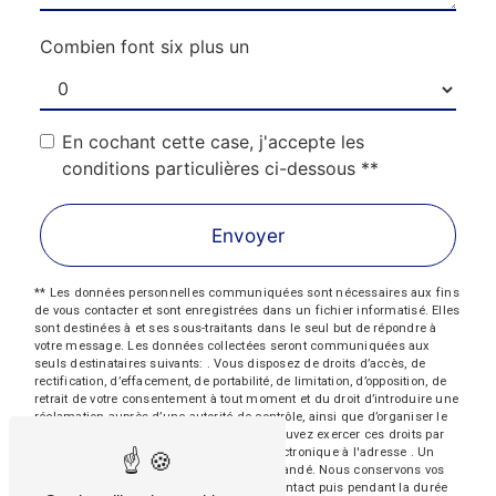
Combien font six plus un
En cochant cette case, j'accepte les
conditions particulières ci-dessous **
Envoyer
** Les données personnelles communiquées sont nécessaires aux fins
de vous contacter et sont enregistrées dans un fichier informatisé. Elles
sont destinées à et ses sous-traitants dans le seul but de répondre à
votre message. Les données collectées seront communiquées aux
seuls destinataires suivants: . Vous disposez de droits d’accès, de
rectification, d’effacement, de portabilité, de limitation, d’opposition, de
retrait de votre consentement à tout moment et du droit d’introduire une
réclamation auprès d’une autorité de contrôle, ainsi que d’organiser le
sort de vos données post-mortem. Vous pouvez exercer ces droits par
voie postale à l'adresse ou par courrier électronique à l'adresse . Un
justificatif d'identité pourra vous être demandé. Nous conservons vos
données pendant la période de prise de contact puis pendant la durée