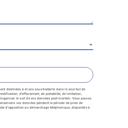
nt destinées à et ses sous-traitants dans le seul but de
fication, d’effacement, de portabilité, de limitation,
e d’organiser le sort de vos données post-mortem. Vous pouvez
s conservons vos données pendant la période de prise de
 liste d'opposition au démarchage téléphonique, disponible à