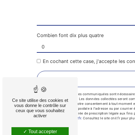
Combien font dix plus quatre
En cochant cette case, j'accepte les con
** Les données personnelles communiquées sont nécessaires aux
répondre à votre message. Les données collectées seront commun
Ce site utilise des cookies et
d’opposition, de retrait de votre consentement à tout moment e
vous donne le contrôle sur
exercer ces droits par voie postale à l'adresse ou par courrie
ceux que vous souhaitez
contact puis pendant la durée de prescription légale aux fins 
activer
cette adresse:
Bloctel.gouv.fr
. Consultez le site cnil.fr pour pl
Tout accepter