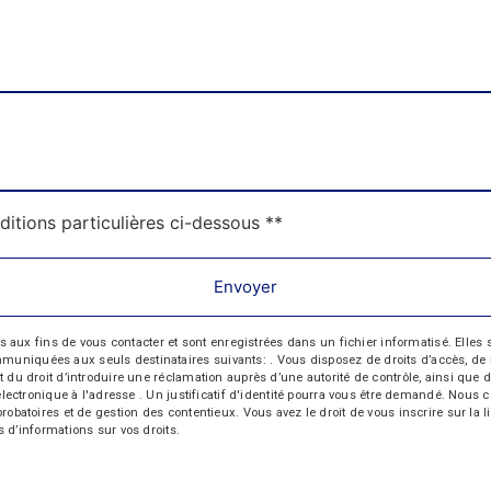
ditions particulières ci-dessous **
Envoyer
 fins de vous contacter et sont enregistrées dans un fichier informatisé. Elles so
iquées aux seuls destinataires suivants: . Vous disposez de droits d’accès, de recti
t du droit d’introduire une réclamation auprès d’une autorité de contrôle, ainsi qu
r électronique à l'adresse . Un justificatif d'identité pourra vous être demandé. Nou
probatoires et de gestion des contentieux. Vous avez le droit de vous inscrire sur la
us d’informations sur vos droits.