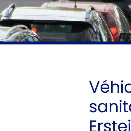
Véhi
sanit
Erste