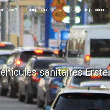
es-nous ?
Transport médical
Transport de personnes
éhicules sanitaires Erste