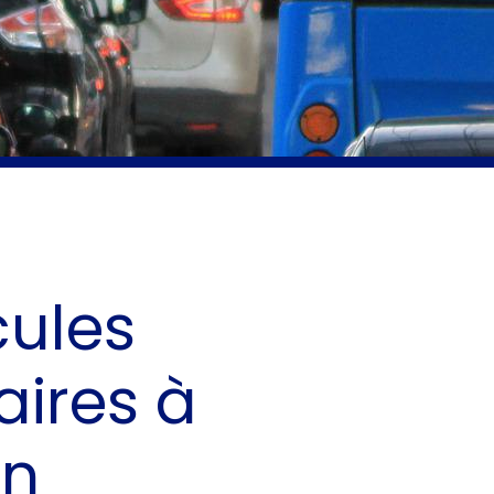
cules
aires à
in