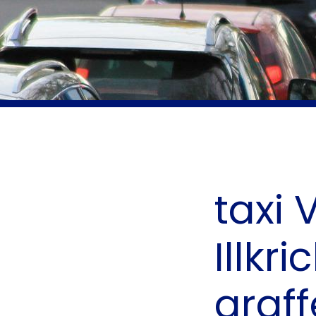
taxi 
Illkri
graf