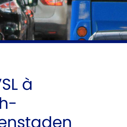
VSL à
ch-
fenstaden