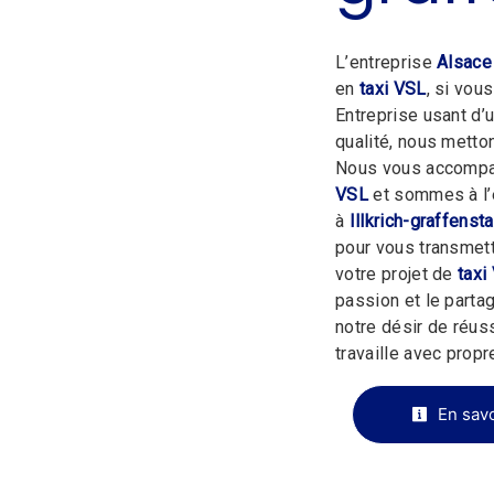
L’entreprise
Alsace
en
taxi VSL
, si vou
Entreprise usant d’
qualité, nous metto
Nous vous accompag
VSL
et sommes à l’
à
Illkrich-graffenst
pour vous transmet
votre projet de
taxi
passion et le parta
notre désir de réuss
travaille avec propre
En savo