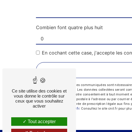
Combien font quatre plus huit
En cochant cette case, j'accepte les con
** Les données personnelles communiquées sont nécessaires aux
répondre à votre message. Les données collectées seront commun
Ce site utilise des cookies et
d’opposition, de retrait de votre consentement à tout moment e
vous donne le contrôle sur
exercer ces droits par voie postale à l'adresse ou par courrie
ceux que vous souhaitez
contact puis pendant la durée de prescription légale aux fins 
activer
cette adresse:
Bloctel.gouv.fr
. Consultez le site cnil.fr pour pl
Tout accepter