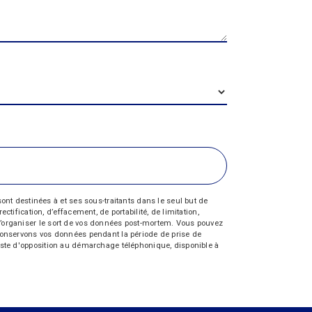
nt destinées à et ses sous-traitants dans le seul but de
fication, d’effacement, de portabilité, de limitation,
e d’organiser le sort de vos données post-mortem. Vous pouvez
s conservons vos données pendant la période de prise de
 liste d'opposition au démarchage téléphonique, disponible à