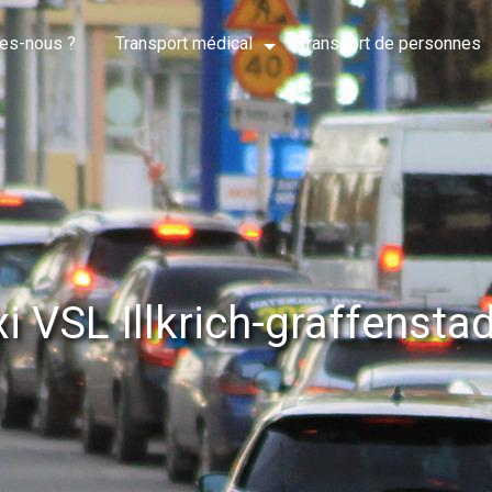
es-nous ?
Transport médical
Transport de personnes
xi VSL Illkrich-graffensta