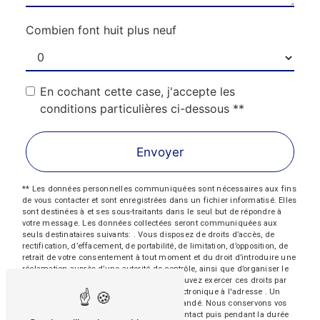
Combien font huit plus neuf
En cochant cette case, j'accepte les
conditions particulières ci-dessous **
Envoyer
** Les données personnelles communiquées sont nécessaires aux fins
de vous contacter et sont enregistrées dans un fichier informatisé. Elles
sont destinées à et ses sous-traitants dans le seul but de répondre à
votre message. Les données collectées seront communiquées aux
seuls destinataires suivants: . Vous disposez de droits d’accès, de
rectification, d’effacement, de portabilité, de limitation, d’opposition, de
retrait de votre consentement à tout moment et du droit d’introduire une
réclamation auprès d’une autorité de contrôle, ainsi que d’organiser le
sort de vos données post-mortem. Vous pouvez exercer ces droits par
voie postale à l'adresse ou par courrier électronique à l'adresse . Un
justificatif d'identité pourra vous être demandé. Nous conservons vos
données pendant la période de prise de contact puis pendant la durée