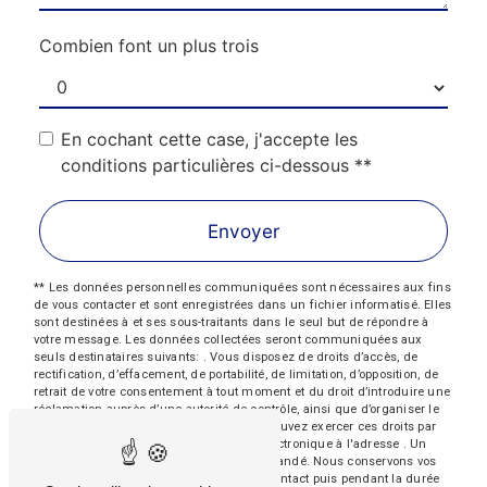
Combien font un plus trois
En cochant cette case, j'accepte les
conditions particulières ci-dessous **
Envoyer
** Les données personnelles communiquées sont nécessaires aux fins
de vous contacter et sont enregistrées dans un fichier informatisé. Elles
sont destinées à et ses sous-traitants dans le seul but de répondre à
votre message. Les données collectées seront communiquées aux
seuls destinataires suivants: . Vous disposez de droits d’accès, de
rectification, d’effacement, de portabilité, de limitation, d’opposition, de
retrait de votre consentement à tout moment et du droit d’introduire une
réclamation auprès d’une autorité de contrôle, ainsi que d’organiser le
sort de vos données post-mortem. Vous pouvez exercer ces droits par
voie postale à l'adresse ou par courrier électronique à l'adresse . Un
justificatif d'identité pourra vous être demandé. Nous conservons vos
données pendant la période de prise de contact puis pendant la durée