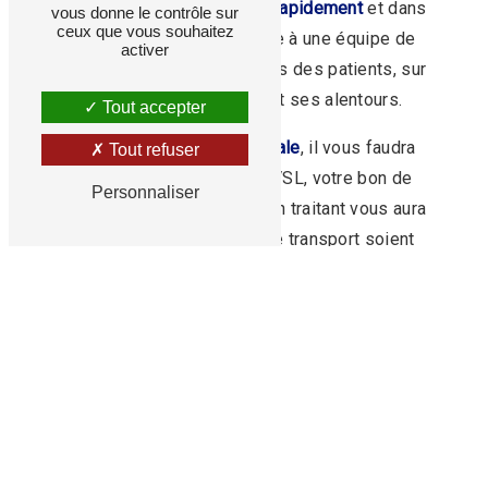
Alsace VSL intervient
très rapidement
et dans
vous donne le contrôle sur
ceux que vous souhaitez
les délais annoncés, grâce à une équipe de
activer
plusieurs chauffeurs, auprès des patients, sur
l'ensemble de l'Alsace et ses alentours.
Tout accepter
Agréé par la
sécurité sociale
, il vous faudra
Tout refuser
fournir à votre chauffeur VSL, votre bon de
Personnaliser
transport que votre médecin traitant vous aura
fourni afin que les frais de transport soient
remboursés
.
Un besoin de transport en
taxi conventionné
près de Strasbourg et Sélestat
? Réservez dès
maintenant votre course.
Réserver